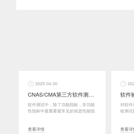
2025-04-30
20
证
CNAS/CMA第三方软件测试中性能测试具体包括哪些指标？
仿
软件测试中，除了功能指标，非功能
对软件
性指标中最重要最常见的就是性能指
收测试
通
标了。软件性能测试是评估系统、软
账”，
···
···
查看详情
查看详