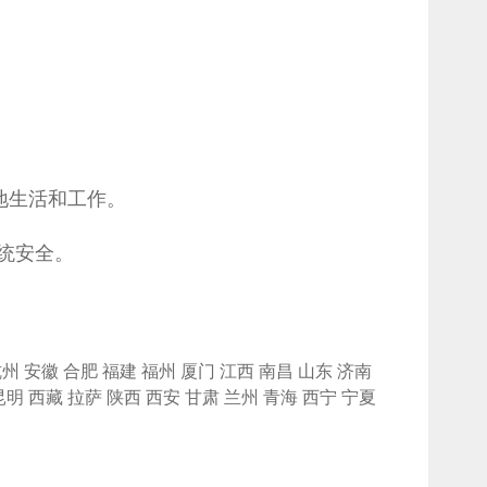
地生活和工作。
统安全。
杭州
安徽
合肥
福建
福州
厦门
江西
南昌
山东
济南
昆明
西藏
拉萨
陕西
西安
甘肃
兰州
青海
西宁
宁夏