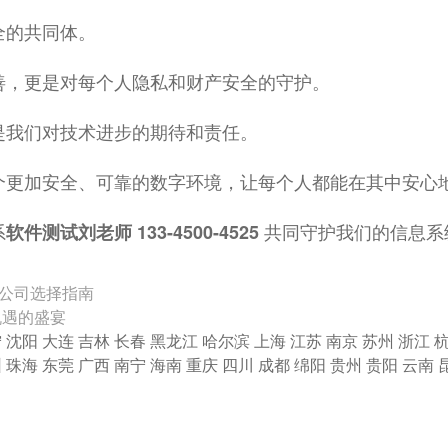
全的共同体。
善，更是对每个人隐私和财产安全的守护。
是我们对技术进步的期待和责任。
个更加安全、可靠的数字环境，让每个人都能在其中安心
系
共同守护我们的信息系
软件测试刘老师 133-4500-4525
公司选择指南
机遇的盛宴
宁
沈阳
大连
吉林
长春
黑龙江
哈尔滨
上海
江苏
南京
苏州
浙江
圳
珠海
东莞
广西
南宁
海南
重庆
四川
成都
绵阳
贵州
贵阳
云南