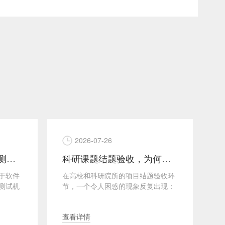
2026-07-26
一文说明白软件第三方测试报告的内容和用途使用场景
科研课题结题验收，为何团队自测的软件测试报告总被专家"一票否决"？五大硬伤深度解析
于软件
在高校和科研院所的项目结题验收环
政
测试机
节，一个令人困惑的现象反复出现：
结
进行全
研发团队提交的自测报告指标全部漂
市
···
···
查看详情
查