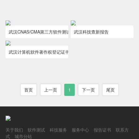
武汉CNAS/CMA第三方软件测试报告
武汉科技查新报告
CNAS/CMA 第三方软件测试报告
包括如下：软件产品登记测试报告、
武汉计算机软件著作权登记证书
软件功能测试报告、软件确认测试报
告、软件验···
首页
上一页
1
下一页
尾页
关于我们
软件测试
科技服务
服务中心
报告证书
联系方
式
城市分站