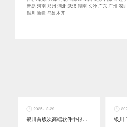
青岛
河南
郑州
湖北
武汉
湖南
长沙
广东
广州
深
银川
新疆
乌鲁木齐
2025-12-29
20
研项目技术指标实现
银川首版次高端软件申报：银川CMA/CNAS第三方测试报告核心要点