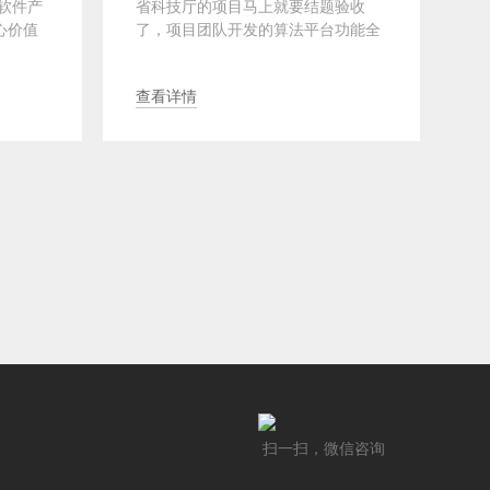
软件产
省科技厅的项目马上就要结题验收
对
心价值
了，项目团队开发的算法平台功能全
件
，系统
都跑通了，论文也发了三篇，专利也
水
拿到受···
准·
查看详情
查
扫一扫，微信咨询