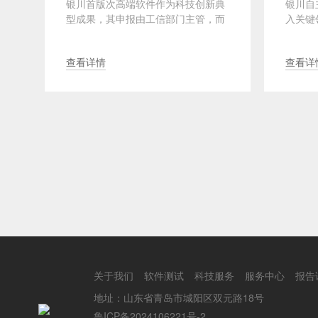
目
银川首版次高端软件作为科技创新典
银川自
标
型成果，其申报由工信部门主管，而
入关键
试
银川CMA/CNAS第三方软件测试报告
CMA
是申报···
和信创标
查看详情
查看详
关于我们
软件测试
科技服务
服务中心
报告
地址：山东省青岛市城阳区双元路18号
鲁ICP备2024106221号-2