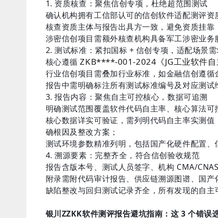
1. 资质核查：聚焦信创专项，杜绝超范围测试
确认机构拥有工信部认可的信创软件适配测评资质，且
核查资质主体与报告出具方一致，避免资质挂靠
涉密信创项目需额外核查机构具备军工涉密业务
2. 测试标准：紧扣国标 + 信创专项，适配场景需
ZKB****-001-2024《JG工业软
核心遵循
行业信创项目需叠加行业标准，如金融信创遵循
报告中需明确标注所有测试标准编号及对应测试维
3. 报告内容：聚焦自主可控核心，数据可追溯
明确测试范围覆盖软件代码自主率、核心算法可控
核心数据详实可验证，需列明代码自主率实测值（信
确根因及整改方案；
测试环境参数精准列明，包括国产化硬件配置、
4. 溯源要素：完整齐全，符合信创验收规范
报告含版本号、测试人员签字、机构 CMA/CN
附录需附代码审计报告、供应链溯源图谱、国产
缺陷整改与回归测试记录齐全，所有发现的自主
银川ZZKK软件测评报告避坑指南：这 3 个错误