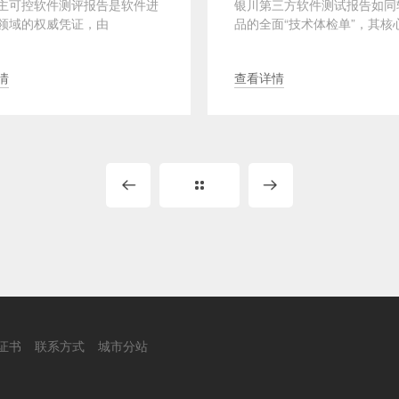
主可控软件测评报告是软件进
银川第三方软件测试报告如同
领域的权威凭证，由
品的全面“技术体检单”，其核
/CNAS资质第三方机构依据国标
在于通过多个维度的量化检测
准出具···
性···
情
查看详情
证书
联系方式
城市分站