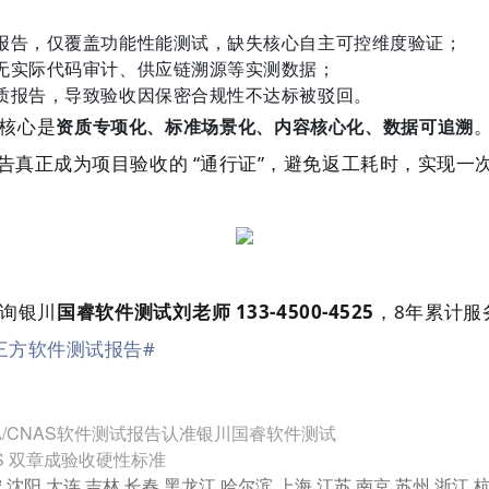
报告，仅覆盖功能性能测试，缺失核心自主可控维度验证；
无实际代码审计、供应链溯源等实测数据；
质报告，导致验收因保密合规性不达标被驳回。
核心是
资质专项化、标准场景化、内容核心化、数据可追溯
真正成为项目验收的 “通行证”，避免返工耗时，实现一
询银川
国睿软件测试刘老师 133-4500-4525
，8年累计服
三方软件测试报告
#
/CNAS软件测试报告认准银川国睿软件测试
S 双章成验收硬性标准
宁
沈阳
大连
吉林
长春
黑龙江
哈尔滨
上海
江苏
南京
苏州
浙江