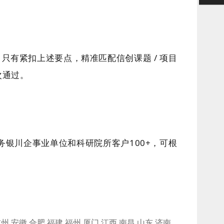
。只有紧扣上述要点，精准匹配信创课题 / 项目
次通过。
务银川企事业单位和科研院所客户100+，可根
杭州
安徽
合肥
福建
福州
厦门
江西
南昌
山东
济南