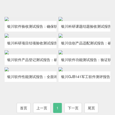
银川软件验收测试报告：确保软件项目成功交付
银川科研课题结题验收测试报告
在软件项目的生命周期中，软件验
科研课题的成功不仅在于创新的构
收测试是关键的一步，它不仅验证了
想和实验的执行，更在于成果的验收
银川科研项目结项验收测试报告：科研成就的权威验证
银川信创产品适配测试报告：确
在科研领域，科研项目成果的验证
在信息技术自主创新的大潮中，信
软件的功能和性能，还确保了软件的
和转化。我们的科研课题结题验收测
和认可是项目成功的关键。作为银川
创产品（信息技术应用创新产品）的
银川软件产品登记测试报告：确保软件合规、高效、可靠
银川软件功能测试报告：验证软
银川软件产品登记测试报告是确保
在软件交付和验收过程中，软件的
安全性···
试报告···
CNAS/CMA第三方软件测试服务机
适配性和兼容性测试变得尤为重要。
软件产品符合国家标准、规范，并具
功能性是其质量保证的根基和关键。
银川软件性能测试报告：全面评估软件性能指标稳定性
银川GJB141军工软件测评报告
第三方软件测试报告中的性能指
在国防科技领域，军用软件的可靠
构，我们提···
作为CN···
备市场竞争力的重要证明材料。软件
作为CNAS/CMA第三方软件测试服务
标，是衡量系统稳定性的关键指标。
性和安全性至关重要。GJB141军工软
产品登···
机构，我···
作为CNAS/CMA第三方软件测试服务
件测评是依据《军用软件测试指南》
首页
上一页
1
下一页
尾页