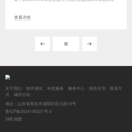
出具···
查看详情
关于我们
软件测试
科技服务
服务中心
报告证书
联系方
式
城市分站
地址：山东省青岛市城阳区双元路18号
鲁ICP备2024106221号-2
XML地图