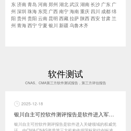
东
济南
青岛
河南
郑州
湖北
武汉
湖南
长沙
广东
广
州
深圳
珠海
东莞
广西
南宁
海南
重庆
四川
成都
绵
阳
贵州
贵阳
云南
昆明
西藏
拉萨
陕西
西安
甘肃
兰
州
青海
西宁
宁夏
银川
新疆
乌鲁木齐
软件测试
CNAS、CMA第三方软件测试报告，第三方评估报告
2025-12-18
银川自主可控软件测评报告是软件进入军工领域的必备凭证 zzkk软件测试报告
银川自主可控软件测评报告是软件进入关键领域的权威凭
证，由CMA/CNAS资质第三方机构依据国标和信创标准