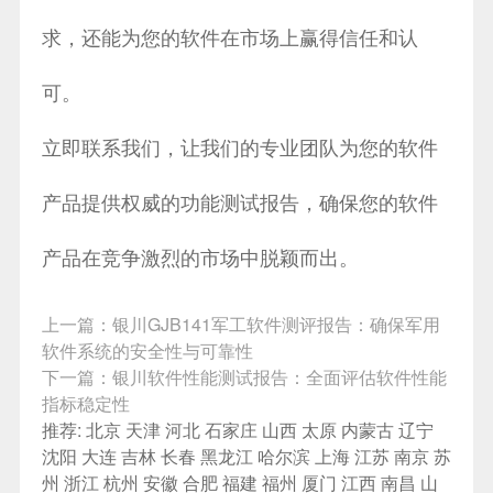
求，还能为您的软件在市场上赢得信任和认
可。
立即联系我们，让我们的专业团队为您的软件
产品提供权威的功能测试报告，确保您的软件
产品在竞争激烈的市场中脱颖而出。
上一篇：
银川GJB141军工软件测评报告：确保军用
软件系统的安全性与可靠性
下一篇：
银川软件性能测试报告：全面评估软件性能
指标稳定性
推荐:
北京
天津
河北
石家庄
山西
太原
内蒙古
辽宁
沈阳
大连
吉林
长春
黑龙江
哈尔滨
上海
江苏
南京
苏
州
浙江
杭州
安徽
合肥
福建
福州
厦门
江西
南昌
山