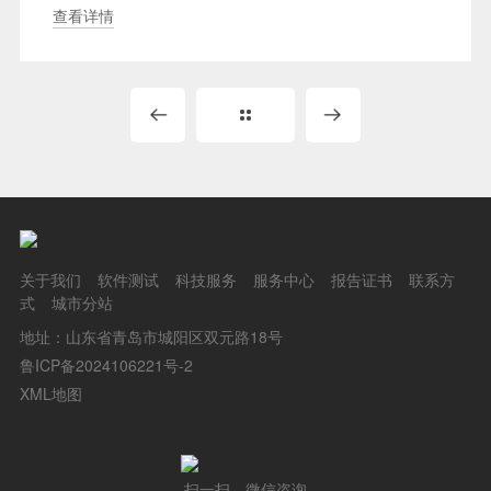
查看详情
关于我们
软件测试
科技服务
服务中心
报告证书
联系方
式
城市分站
地址：山东省青岛市城阳区双元路18号
鲁ICP备2024106221号-2
XML地图
扫一扫，微信咨询