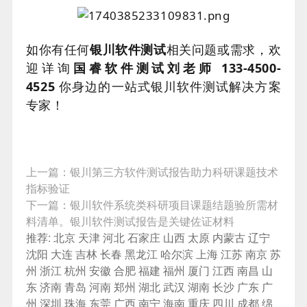
如你有任何
银川
软件测试
相关问题或需求，欢
迎详询
国睿软件测试刘老师 133-4500-
4525
你身边的一站式银川软件测试解决方案
专家！
上一篇：
银川第三方软件测试报告助力科研课题技术
指标验证
下一篇：
银川软件系统类科研项目课题结题验所需材
料清单。银川软件测试报告是关键佐证材料
推荐:
北京
天津
河北
石家庄
山西
太原
内蒙古
辽宁
沈阳
大连
吉林
长春
黑龙江
哈尔滨
上海
江苏
南京
苏
州
浙江
杭州
安徽
合肥
福建
福州
厦门
江西
南昌
山
东
济南
青岛
河南
郑州
湖北
武汉
湖南
长沙
广东
广
州
深圳
珠海
东莞
广西
南宁
海南
重庆
四川
成都
绵