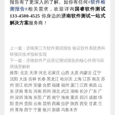
报告有了更深入的了解。如你有任何
#
软件检
测报告#
相关需求，欢迎详询
国睿软件测试
133-4500-4525
你身边的
济南
软件测试一站式
解决方案
服务商！
上一篇：
济南第三方软件测试报告 验证软件系统类科
研项目技术指标实现
下一篇：
济南软件产品登记测试报告的核心作用与应
用场景解析
推荐:
北京
天津
河北
石家庄
山西
太原
内蒙古
辽宁
沈阳
大连
吉林
长春
黑龙江
哈尔滨
上海
江苏
南京
苏
州
浙江
杭州
安徽
合肥
福建
福州
厦门
江西
南昌
山
东
济南
青岛
河南
郑州
湖北
武汉
湖南
长沙
广东
广
州
深圳
珠海
东莞
广西
南宁
海南
重庆
四川
成都
绵
阳
贵州
贵阳
云南
昆明
西藏
拉萨
陕西
西安
甘肃
兰
州
青海
西宁
宁夏
银川
新疆
乌鲁木齐