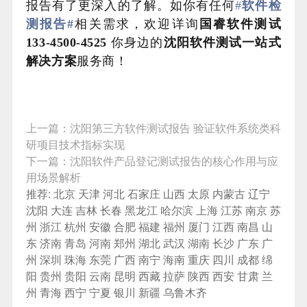
报告有了更深入的了解。如你有任何
#
软件检
测报告#
相关需求，欢迎详询
国睿软件测试
133-4500-4525
你身边的
沈阳
软件测试一站式
解决方案
服务商！
上一篇：
沈阳第三方软件测试报告 验证软件系统类科
研项目技术指标实现
下一篇：
沈阳软件产品登记测试报告的核心作用与应
用场景解析
推荐:
北京
天津
河北
石家庄
山西
太原
内蒙古
辽宁
沈阳
大连
吉林
长春
黑龙江
哈尔滨
上海
江苏
南京
苏
州
浙江
杭州
安徽
合肥
福建
福州
厦门
江西
南昌
山
东
济南
青岛
河南
郑州
湖北
武汉
湖南
长沙
广东
广
州
深圳
珠海
东莞
广西
南宁
海南
重庆
四川
成都
绵
阳
贵州
贵阳
云南
昆明
西藏
拉萨
陕西
西安
甘肃
兰
州
青海
西宁
宁夏
银川
新疆
乌鲁木齐