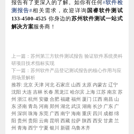
报告有了更深入的了解。如你有任何
#
软件检
测报告#
相关需求，欢迎详询
国睿软件测试
133-4500-4525
你身边的
苏州
软件测试一站式
解决方案
服务商！
上一篇：
苏州第三方软件测试报告 验证软件系统类科
研项目技术指标实现
下一篇：
苏州软件产品登记测试报告的核心作用与应
用场景解析
推荐:
北京
天津
河北
石家庄
山西
太原
内蒙古
辽宁
沈阳
大连
吉林
长春
黑龙江
哈尔滨
上海
江苏
南京
苏
州
浙江
杭州
安徽
合肥
福建
福州
厦门
江西
南昌
山
东
济南
青岛
河南
郑州
湖北
武汉
湖南
长沙
广东
广
州
深圳
珠海
东莞
广西
南宁
海南
重庆
四川
成都
绵
阳
贵州
贵阳
云南
昆明
西藏
拉萨
陕西
西安
甘肃
兰
州
青海
西宁
宁夏
银川
新疆
乌鲁木齐