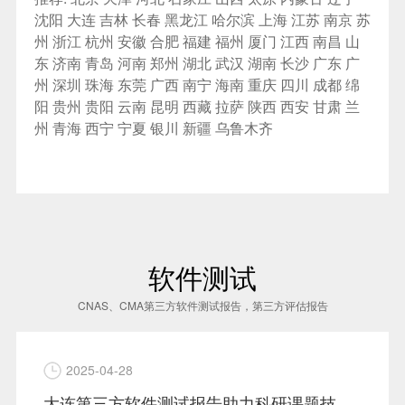
沈阳
大连
吉林
长春
黑龙江
哈尔滨
上海
江苏
南京
苏
州
浙江
杭州
安徽
合肥
福建
福州
厦门
江西
南昌
山
东
济南
青岛
河南
郑州
湖北
武汉
湖南
长沙
广东
广
州
深圳
珠海
东莞
广西
南宁
海南
重庆
四川
成都
绵
阳
贵州
贵阳
云南
昆明
西藏
拉萨
陕西
西安
甘肃
兰
州
青海
西宁
宁夏
银川
新疆
乌鲁木齐
软件测试
CNAS、CMA第三方软件测试报告，第三方评估报告
2025-04-28
大连第三方软件测试报告助力科研课题技术指标验证