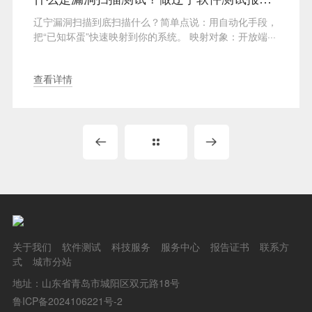
辽宁漏洞扫描到底扫描什么？简单点说：用自动化手段，
把“已知坏蛋”快速映射到你的系统。 映射对象：开放端···
查看详情
关于我们
软件测试
科技服务
服务中心
报告证书
联系方
式
城市分站
地址：山东省青岛市城阳区双元路18号
鲁ICP备2024106221号-2