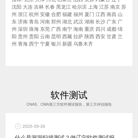
沈阳
大连
吉林
长春
黑龙江
哈尔滨
上海
江苏
南京
苏
州
浙江
杭州
安徽
合肥
福建
福州
厦门
江西
南昌
山
东
济南
青岛
河南
郑州
湖北
武汉
湖南
长沙
广东
广
州
深圳
珠海
东莞
广西
南宁
海南
重庆
四川
成都
绵
阳
贵州
贵阳
云南
昆明
西藏
拉萨
陕西
西安
甘肃
兰
州
青海
西宁
宁夏
银川
新疆
乌鲁木齐
软件测试
CNAS、CMA第三方软件测试报告，第三方评估报告
2025-09-26
什么是漏洞扫描测试？做辽宁软件测试报告时什么情况下需要做漏洞扫描？