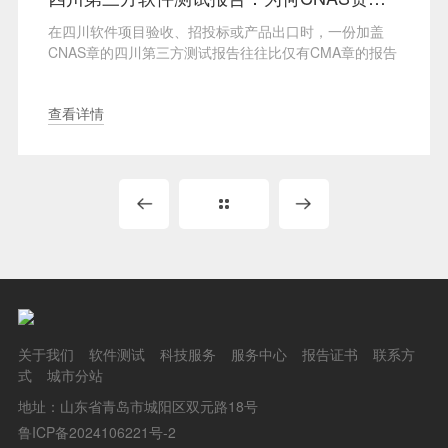
在四川软件项目验收、招投标或产品出口时，一份加盖
CNAS章的四川第三方测试报告往往比仅有CMA章的报告
更具说···
查看详情
关于我们
软件测试
科技服务
服务中心
报告证书
联系方
式
城市分站
地址：山东省青岛市城阳区双元路18号
鲁ICP备2024106221号-2