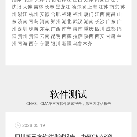
沈阳
大连
吉林
长春
黑龙江
哈尔滨
上海
江苏
南京
苏
州
浙江
杭州
安徽
合肥
福建
福州
厦门
江西
南昌
山
东
济南
青岛
河南
郑州
湖北
武汉
湖南
长沙
广东
广
州
深圳
珠海
东莞
广西
南宁
海南
重庆
四川
成都
绵
阳
贵州
贵阳
云南
昆明
西藏
拉萨
陕西
西安
甘肃
兰
州
青海
西宁
宁夏
银川
新疆
乌鲁木齐
软件测试
CNAS、CMA第三方软件测试报告，第三方评估报告
2026-05-19
四川第三方软件测试报告：为何CNAS资质比CMA更具含金量