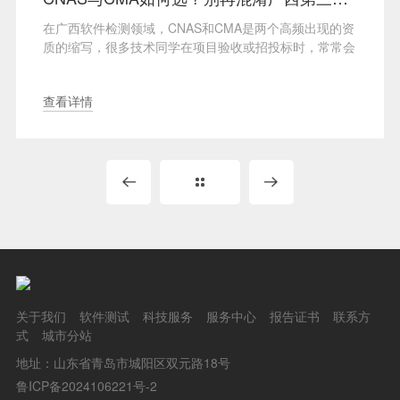
在广西软件检测领域，CNAS和CMA是两个高频出现的资
质的缩写，很多技术同学在项目验收或招投标时，常常会
对这···
查看详情
关于我们
软件测试
科技服务
服务中心
报告证书
联系方
式
城市分站
地址：山东省青岛市城阳区双元路18号
鲁ICP备2024106221号-2