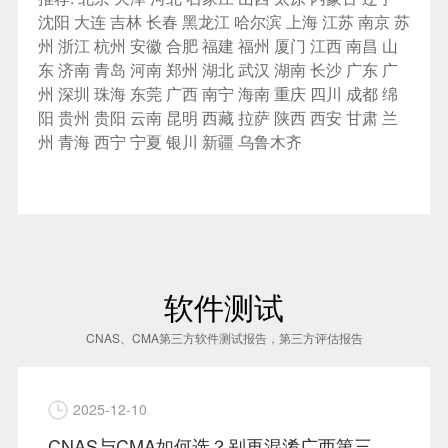
沈阳
大连
吉林
长春
黑龙江
哈尔滨
上海
江苏
南京
苏
州
浙江
杭州
安徽
合肥
福建
福州
厦门
江西
南昌
山
东
济南
青岛
河南
郑州
湖北
武汉
湖南
长沙
广东
广
州
深圳
珠海
东莞
广西
南宁
海南
重庆
四川
成都
绵
阳
贵州
贵阳
云南
昆明
西藏
拉萨
陕西
西安
甘肃
兰
州
青海
西宁
宁夏
银川
新疆
乌鲁木齐
软件测试
CNAS、CMA第三方软件测试报告，第三方评估报告
2025-12-10
CNAS与CMA如何选？别再混淆广西第三方软件测试报告的“身份证”